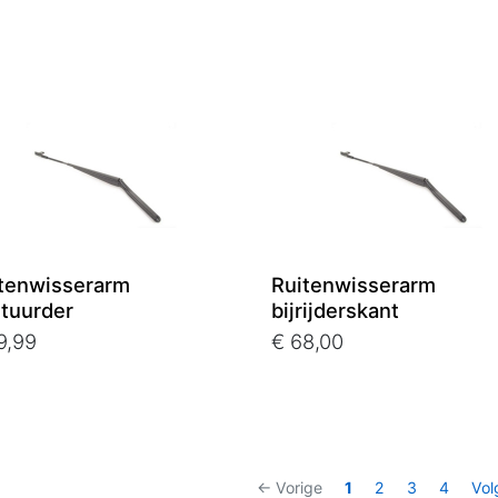
tenwisserarm
Ruitenwisserarm
tuurder
bijrijderskant
9,99
€ 68,00
← Vorige
1
2
3
4
Vol