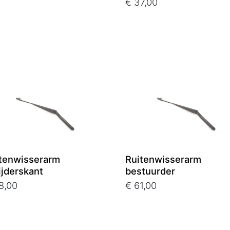
€ 37,00
tenwisserarm
Ruitenwisserarm
rijderskant
bestuurder
8,00
€ 61,00