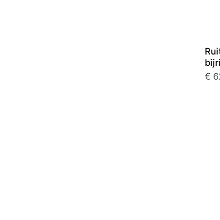
Rui
bij
€ 6