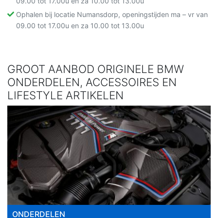
09.00 tot 17.00u en za 10.00 tot 13.00u
Ophalen bij locatie Numansdorp, openingstijden ma – vr van
09.00 tot 17.00u en za 10.00 tot 13.00u
GROOT AANBOD ORIGINELE BMW
ONDERDELEN, ACCESSOIRES EN
LIFESTYLE ARTIKELEN
ONDERDELEN