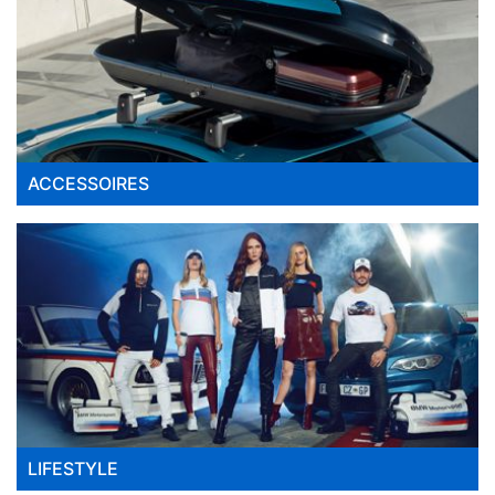
Om je BMW in optimale staat te houden, zijn er
verschillende soorten onderhoud en
schoonmaakartikelen die je kunt gebruiken. Hier zijn
enkele belangrijke punten om te overwegen:
4.1. Motorolie en filters vervangen
Een van de belangrijkste onderhoudstaken voor je BMW
ACCESSOIRES
is het regelmatig vervangen van de motorolie en filters.
Motorolie smeert de bewegende onderdelen van de
motor en filters zorgen ervoor dat de olie vrij blijft van
verontreinigingen. Het is essentieel om de olie op tijd te
verversen en de filters te vervangen volgens het
onderhoudsschema van de fabrikant.
4.2. Remmen controleren en reinigen
Remmen zijn een essentieel veiligheidsonderdeel van je
BMW. Regelmatige controle en reiniging van de remmen
helpen om optimale remprestaties te behouden en
LIFESTYLE
voorkomen dat ze verslijten. Laat je remmen regelmatig