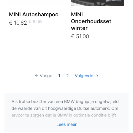
MINI Autoshampoo
MINI
Onderhoudsset
€ 10,62
€ 10,62
winter
€ 51,00
← Vorige
1
2
Volgende →
Als trotse bezitter van een BMW begrijp je ongetwijfeld
de waarde van dit hoogwaardige Duitse automerk. Om
ervoor te zorgen dat je BMW in optimale conditie blijft
en zijn prestaties behoudt, is regelmatig onderhoud en
Lees meer
schoonmaken van essentieel belang. In dit artikel zullen