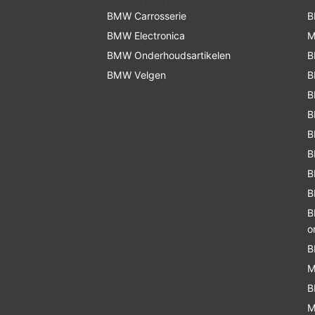
BMW Carrosserie
B
BMW Electronica
M
BMW Onderhoudsartikelen
B
BMW Velgen
B
B
B
B
B
B
B
B
o
B
M
B
M