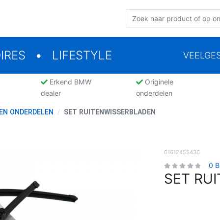
IRES
LIFESTYLE
VEELGE
Erkend BMW
Originele
dealer
onderdelen
EN ONDERDELEN
SET RUITENWISSERBLADEN
61612455436
0 B
SET RU