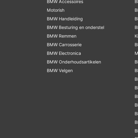
BMW Accessoires
B
Motorish
B
BMW Handleiding
B
BMW Besturing en onderstel
B
BMW Remmen
K
BMW Carrosserie
B
BMW Electronica
M
BMW Onderhoudsartikelen
B
BMW Velgen
B
B
B
B
B
B
B
B
o