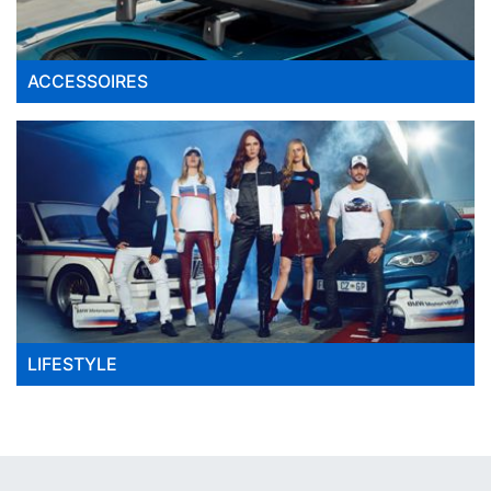
gevaar kan brengen. Met kwalitatief hoogwaardige
ruitenwissers, zoals die van BMW, kun je erop
vertrouwen dat jouw zicht altijd optimaal blijft, ongeacht
ACCESSOIRES
de weersomstandigheden.
3. BMW ruitenwissers:
Overzicht
BMW biedt een breed scala aan ruitenwissers die zijn
ontworpen om te voldoen aan de hoge kwaliteitsnormen
van het merk. Of je nu op zoek bent naar conventionele
ruitenwissers of moderne flat-bl
ade ruitenwissers, BMW heeft de juiste optie voor jou.
De ruitenwissers zijn specifiek ontworpen voor
LIFESTYLE
verschillende BMW-modellen en bieden een perfecte
pasvorm en uitstekende prestaties.
4. Factoren om te overwegen
bij het kopen van BMW