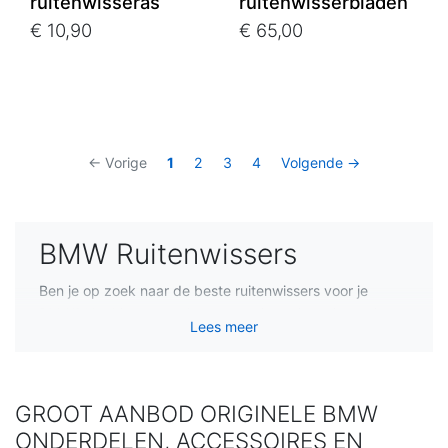
ruitenwisseras
ruitenwisserbladen
€ 10,90
€ 65,00
← Vorige
1
2
3
4
Volgende →
BMW Ruitenwissers
Ben je op zoek naar de beste ruitenwissers voor je
BMW? Het kiezen van hoogwaardige ruitenwissers is
Lees meer
van cruciaal belang voor een helder zicht en verbeterde
veiligheid tijdens het rijden. In dit artikel ontdek je alles
wat je moet weten over BMW ruitenwissers, inclusief
waarom ze belangrijk zijn, welke factoren je in
GROOT AANBOD ORIGINELE BMW
overweging moet nemen bij het kopen ervan en hoe je
ONDERDELEN, ACCESSOIRES EN