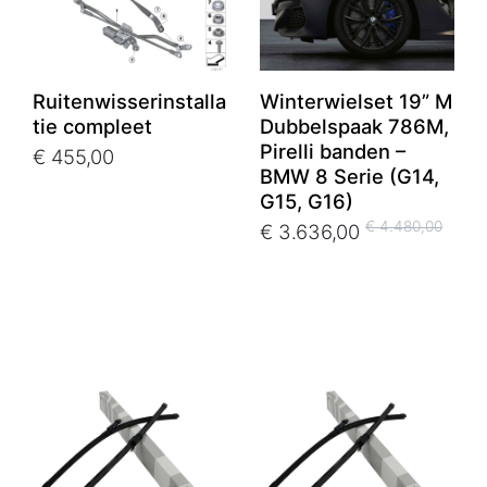
Ruitenwisserinstalla
Winterwielset 19” M
tie compleet
Dubbelspaak 786M,
Pirelli banden –
€ 455,00
BMW 8 Serie (G14,
G15, G16)
€ 4.480,00
€ 3.636,00