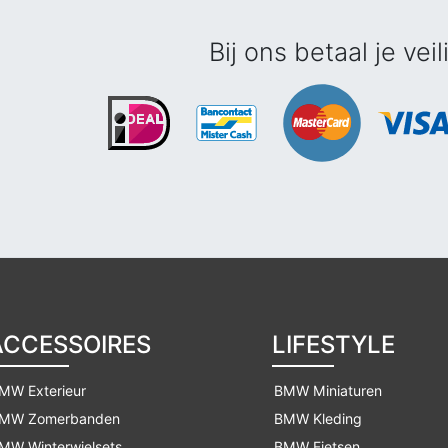
Bij ons betaal je veil
ACCESSOIRES
LIFESTYLE
MW Exterieur
BMW Miniaturen
MW Zomerbanden
BMW Kleding
MW Winterwielsets
BMW Fietsen