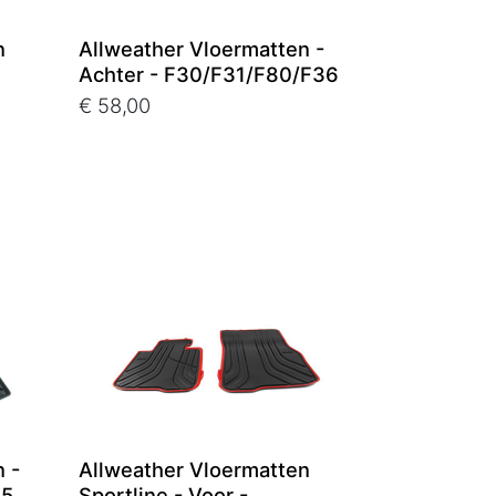
n
Allweather Vloermatten -
Achter - F30/F31/F80/F36
€ 58,00
 -
Allweather Vloermatten
35
Sportline - Voor -