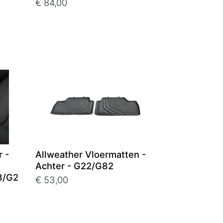
€ 84,00
 -
Allweather Vloermatten -
Achter - G22/G82
3/G2
€ 53,00