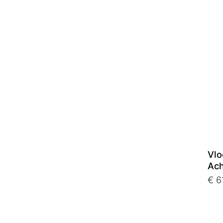
Vlo
Ach
€ 6