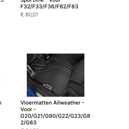
F32/F33/F36/F82/F83
€ 80,01
n
Vloermatten Allweather -
Voor -
G20/G21/G80/G22/G23/G8
2/G83