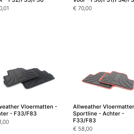
0,01
€ 70,00
weather Vloermatten -
Allweather Vloermatte
ter - F33/F83
Sportline - Achter -
F33/F83
1,00
€ 58,00