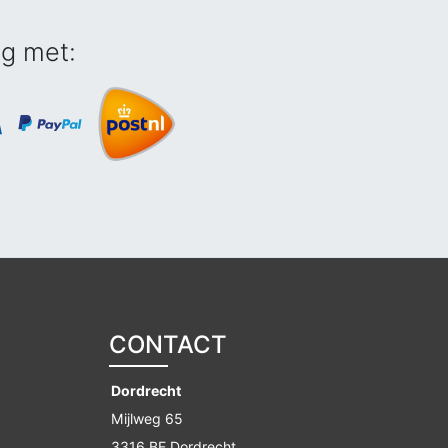
ig met:
CONTACT
Dordrecht
Mijlweg 65
3316 BE Dordrecht