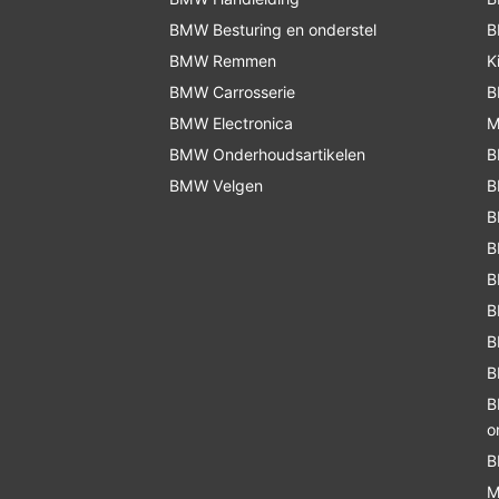
BMW Besturing en onderstel
B
BMW Remmen
K
BMW Carrosserie
B
BMW Electronica
M
BMW Onderhoudsartikelen
B
BMW Velgen
B
B
B
B
B
B
B
B
o
B
M