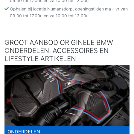
09.00 tot 17.00u en za 10.00 tot 13.00u
Ophalen bij locatie Numansdorp, openingstijden ma – vr van
09.00 tot 17.00u en za 10.00 tot 13.00u
GROOT AANBOD ORIGINELE BMW
ONDERDELEN, ACCESSOIRES EN
LIFESTYLE ARTIKELEN
ONDERDELEN