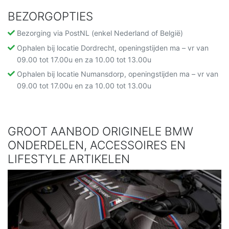
BEZORGOPTIES
Bezorging via PostNL (enkel Nederland of België)
Ophalen bij locatie Dordrecht, openingstijden ma – vr van
09.00 tot 17.00u en za 10.00 tot 13.00u
Ophalen bij locatie Numansdorp, openingstijden ma – vr van
09.00 tot 17.00u en za 10.00 tot 13.00u
GROOT AANBOD ORIGINELE BMW
ONDERDELEN, ACCESSOIRES EN
LIFESTYLE ARTIKELEN