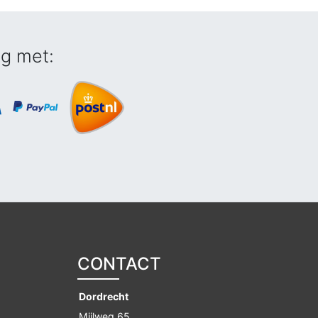
ig met:
CONTACT
Dordrecht
Mijlweg 65