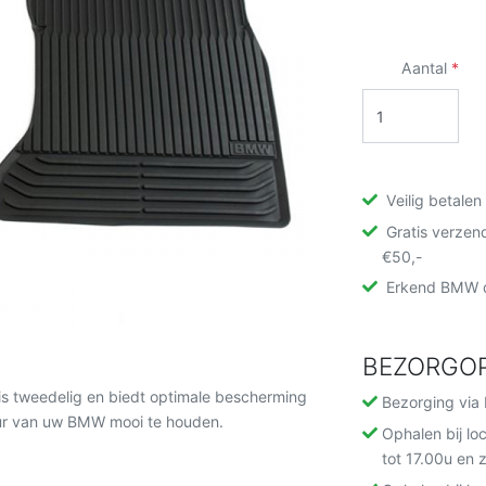
Aantal
Veilig betalen
Gratis verzen
€50,-
Erkend BMW d
BEZORGOP
is tweedelig en biedt optimale bescherming
Bezorging via 
ieur van uw BMW mooi te houden.
Ophalen bij lo
tot 17.00u en 