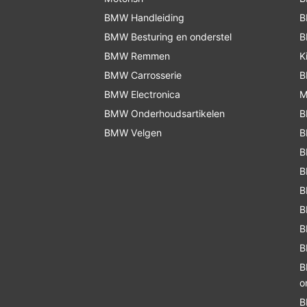
BMW Handleiding
B
BMW Besturing en onderstel
B
BMW Remmen
K
BMW Carrosserie
B
BMW Electronica
M
BMW Onderhoudsartikelen
B
BMW Velgen
B
B
B
B
B
B
B
B
o
B