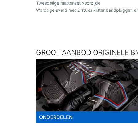
Tweedelige mattenset voorzijde
Wordt geleverd met 2 stuks klittenbandpluggen o
GROOT AANBOD ORIGINELE BM
ONDERDELEN