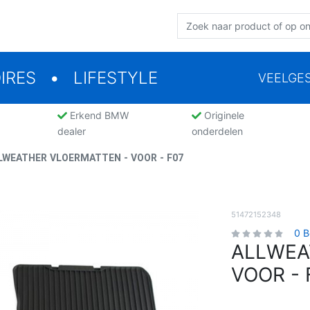
IRES
LIFESTYLE
VEELGE
Erkend BMW
Originele
dealer
onderdelen
LWEATHER VLOERMATTEN - VOOR - F07
51472152348
0 B
ALLWEA
VOOR - 