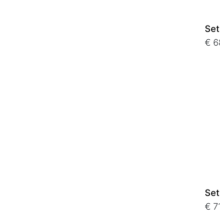
Set
€ 6
Set
€ 7