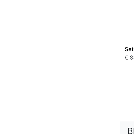
Set
€ 8
B